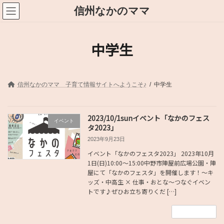
コ
ナ
信州なかのママ
ン
ビ
テ
ゲ
ン
ー
ツ
シ
中学生
へ
ョ
ス
ン
キ
に
ッ
移
プ
動
信州なかのママ 子育て情報サイトへようこそ♪
中学生
2023/10/1sunイベント「なかのフェス
イベント
タ2023」
2023年9月23日
イベント「なかのフェスタ2023」 2023年10月
1日(日)10:00〜15:00中野市陣屋前広場公園・陣
屋にて「なかのフェスタ」を開催します！〜キ
ッズ・中高生 × 仕事・おとな〜つなぐイベン
トです♪ぜひお立ち寄りくだ […]
続きを読む