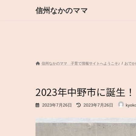
コ
ナ
信州なかのママ
ン
ビ
テ
ゲ
ン
ー
ツ
シ
へ
ョ
ス
ン
キ
に
ッ
移
プ
動
信州なかのママ 子育て情報サイトへようこそ♪
おでか
2023年中野市に誕生！「
最
2023年7月26日
2023年7月26日
kyok
終
更
新
日
時
: