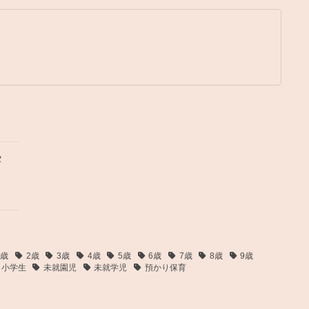
タ
1歳
2歳
3歳
4歳
5歳
6歳
7歳
8歳
9歳
小学生
未就園児
未就学児
預かり保育