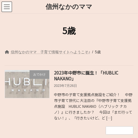
コ
ナ
信州なかのママ
ン
ビ
テ
ゲ
ン
ー
ツ
シ
5歳
へ
ョ
ス
ン
キ
に
ッ
移
プ
動
信州なかのママ 子育て情報サイトへようこそ♪
5歳
2023年中野市に誕生！「HUBLIC
おでかけ
NAKANO」
2023年7月26日
中野市の子育て支援拠点施設をご紹介！ 中野
市子育て世代に大注目の『中野市子育て支援拠
点施設 HUBLIC NAKANO（ハブリック ナカ
ノ）』に行きましたか？ 今回は「まだ行って
ない！」、「行きたいけど、ど […]
続きを読む